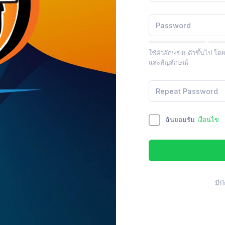
ใช้ตัวอักษร 8 ตัวขึ้นไป โ
และสัญลักษณ์
ฉันยอมรับ
เงื่อนไข
มีบ